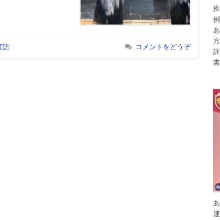
疾
例
あ
方
言語
コメントをどうぞ
詳
書
あ
連