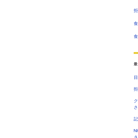
拒
食
食
最
目
拒
ク
さ
記
N
さ