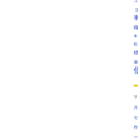
ュ
本
筋
リ
月
セ
作
一