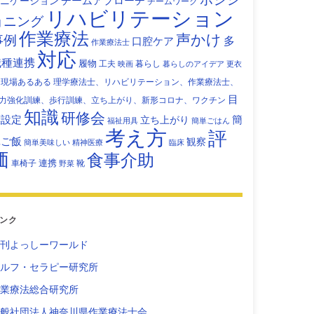
チームアプローチ
ニケーション
チームワーク
リハビリテーション
ョニング
作業療法
声かけ
事例
多
口腔ケア
作業療法士
対応
職種連携
履物
工夫
暮らし
映画
暮らしのアイデア
更衣
現場あるある
理学療法士、リハビリテーション、作業療法士、
目
力強化訓練、歩行訓練、立ち上がり、新形コロナ、ワクチン
知識
研修会
標設定
立ち上がり
簡
福祉用具
簡単ごはん
考え方
評
単ご飯
観察
簡単美味しい
精神医療
臨床
価
食事介助
連携
車椅子
靴
野菜
ンク
刊よっしーワールド
ルフ・セラピー研究所
業療法総合研究所
般社団法人神奈川県作業療法士会