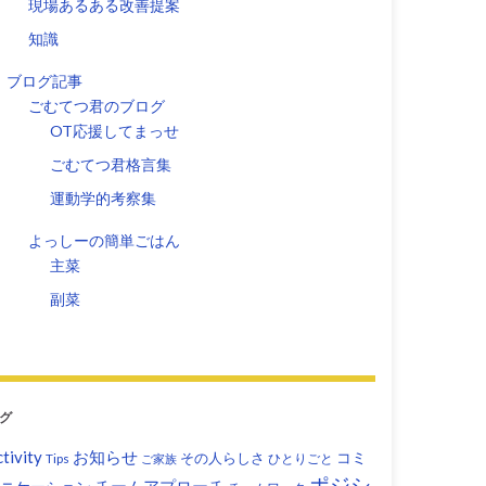
現場あるある改善提案
知識
ブログ記事
ごむてつ君のブログ
OT応援してまっせ
ごむてつ君格言集
運動学的考察集
よっしーの簡単ごはん
主菜
副菜
グ
tivity
お知らせ
コミ
その人らしさ
Tips
ひとりごと
ご家族
ポジシ