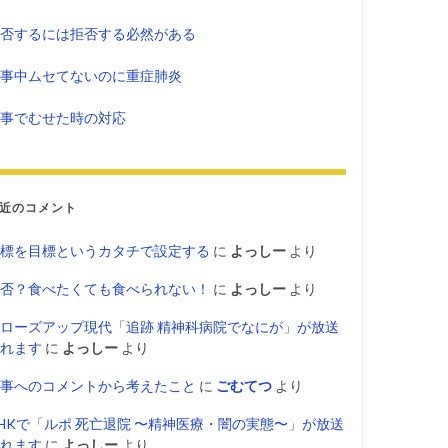
否するには拒否する必然がある
事中ムセてないのに重症肺炎
事でむせた時の対応
近のコメント
標を目標というカタチで設定する
に
よっしー
より
否？食べたくても食べられない！
に
よっしー
より
ローズアップ現代「追跡 精神科病院でなにが」が放送
れます
に
よっしー
より
事へのコメントから考えたこと
に
ごむてつ
より
HKで「ルポ 死亡退院 〜精神医療・闇の実態〜」が放送
れます
に
よっしー
より