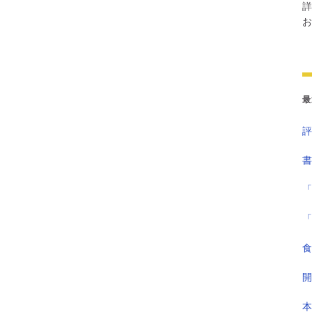
詳
お
最
評
書
「
「
食
開
本