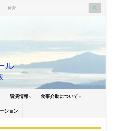
Search for:
ナール
援
講演情報
食事介助について
ーション