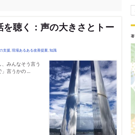
Se
話を聴く：声の大きさとトー
著
の支援
,
現場あるある改善提案
,
知識
し、みんなそう言う
」言うかの …