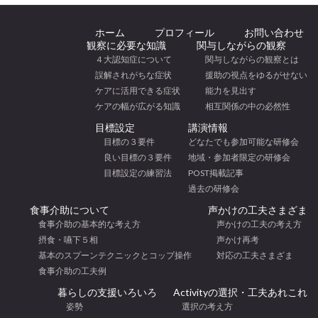
ホーム
プロフィール
お問い合わせ
観察に必要な知識
関与しながらの観察
４大認知症について
関与しながらの観察とは
誤解されがちな症状
援助の視点をゆるがせない
ケアに活用できる症状
能力を見出す
ケアの幅が広がる知識
相互関係の中の必然性
目標設定
講演情報
目標の３要件
どなたでも参加可能な研修会
良い目標の３要件
地域・参加者限定の研修会
目標設定の練習法
POST掲載記事
過去の研修会
食事介助について
声かけの工夫さまざま
食事介助の基本的な考え方
声かけの工夫の考え方
摂食・嚥下５相
声かけ再考
基本のスプーンテクニックとコップ操作
対応の工夫さまざま
食事介助の工夫例
暮らしの支援いろいろ
Activityの選択・工夫あれこれ
姿勢
選択の考え方