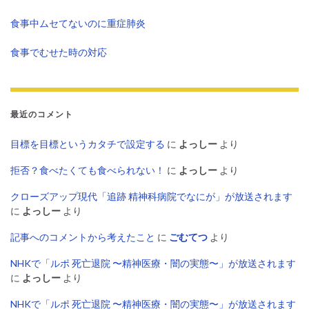
食事中ムセてないのに重症肺炎
食事でむせた時の対応
最近のコメント
目標を目標というカタチで設定する
に
よっしー
より
拒否？食べたくても食べられない！
に
よっしー
より
クローズアップ現代「追跡 精神科病院でなにが」が放送されます
に
よっしー
より
記事へのコメントから考えたこと
に
ごむてつ
より
NHKで「ルポ 死亡退院 〜精神医療・闇の実態〜」が放送されます
に
よっしー
より
NHKで「ルポ 死亡退院 〜精神医療・闇の実態〜」が放送されます