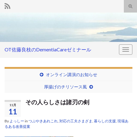
Tog
sear
Search for:
for
OT佐藤良枝のDementiaCareゼミナール
Togg
navig
オンライン講演のお知らせ
厚揚げのチリソース風
その人らしさは諸刃の剣
11月
11
By
よっしー
in
つぶやきあれこれ
,
対応の工夫さまざま
,
暮らしの支援
,
現場あ
るある改善提案