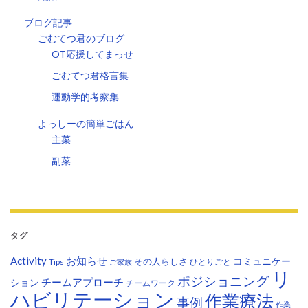
ブログ記事
ごむてつ君のブログ
OT応援してまっせ
ごむてつ君格言集
運動学的考察集
よっしーの簡単ごはん
主菜
副菜
タグ
Activity
お知らせ
コミュニケー
その人らしさ
Tips
ひとりごと
ご家族
リ
ポジショニング
チームアプローチ
ション
チームワーク
ハビリテーション
作業療法
事例
作業