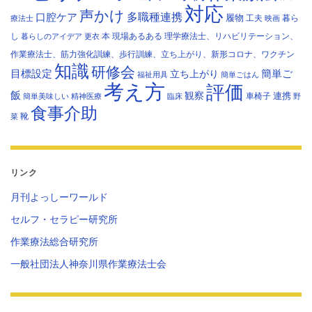
対応
声かけ
多職種連携
口腔ケア
履物
工夫
暮ら
療法士
映画
し
本
現場あるある
理学療法士、リハビリテーション、
暮らしのアイデア
更衣
作業療法士、筋力強化訓練、歩行訓練、立ち上がり、新形コロナ、ワクチン
知識
研修会
目標設定
立ち上がり
簡単ご
福祉用具
簡単ごはん
考え方
評価
飯
観察
連携
車椅子
簡単美味しい
精神医療
臨床
野
食事介助
靴
菜
リンク
月刊よっしーワールド
セルフ・セラピー研究所
作業療法総合研究所
一般社団法人神奈川県作業療法士会