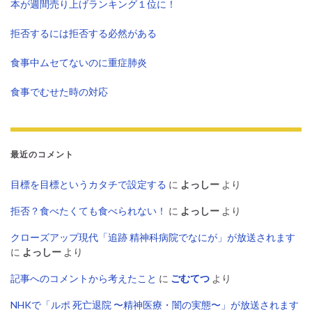
本が週間売り上げランキング１位に！
拒否するには拒否する必然がある
食事中ムセてないのに重症肺炎
食事でむせた時の対応
最近のコメント
目標を目標というカタチで設定する
に
よっしー
より
拒否？食べたくても食べられない！
に
よっしー
より
クローズアップ現代「追跡 精神科病院でなにが」が放送されます
に
よっしー
より
記事へのコメントから考えたこと
に
ごむてつ
より
NHKで「ルポ 死亡退院 〜精神医療・闇の実態〜」が放送されます