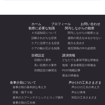
ホーム
プロフィール
お問い合わせ
観察に必要な知識
関与しながらの観察
４大認知症について
関与しながらの観察とは
誤解されがちな症状
援助の視点をゆるがせない
ケアに活用できる症状
能力を見出す
ケアの幅が広がる知識
相互関係の中の必然性
目標設定
講演情報
目標の３要件
どなたでも参加可能な研修会
良い目標の３要件
地域・参加者限定の研修会
目標設定の練習法
POST掲載記事
過去の研修会
食事介助について
声かけの工夫さまざま
食事介助の基本的な考え方
声かけの工夫の考え方
摂食・嚥下５相
声かけ再考
基本のスプーンテクニックとコップ操作
対応の工夫さまざま
食事介助の工夫例