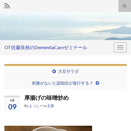
Tog
sear
Search for:
for
OT佐藤良枝のDementiaCareゼミナール
Togg
navig
大豆サラダ
刺激がないと認知症が進行する？
厚揚げの味噌炒め
4月
09
By
よっしー
in
主菜