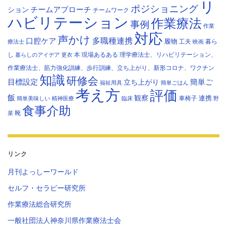
リ
ポジショニング
チームアプローチ
ション
チームワーク
ハビリテーション
作業療法
事例
作業
対応
声かけ
多職種連携
口腔ケア
履物
工夫
暮ら
療法士
映画
し
本
現場あるある
理学療法士、リハビリテーション、
暮らしのアイデア
更衣
作業療法士、筋力強化訓練、歩行訓練、立ち上がり、新形コロナ、ワクチン
知識
研修会
目標設定
立ち上がり
簡単ご
福祉用具
簡単ごはん
考え方
評価
飯
観察
連携
車椅子
簡単美味しい
精神医療
臨床
野
食事介助
靴
菜
リンク
月刊よっしーワールド
セルフ・セラピー研究所
作業療法総合研究所
一般社団法人神奈川県作業療法士会