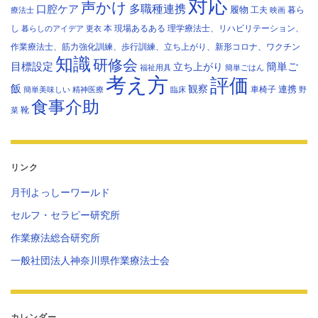
対応
声かけ
多職種連携
口腔ケア
履物
工夫
暮ら
療法士
映画
し
本
現場あるある
理学療法士、リハビリテーション、
暮らしのアイデア
更衣
作業療法士、筋力強化訓練、歩行訓練、立ち上がり、新形コロナ、ワクチン
知識
研修会
目標設定
立ち上がり
簡単ご
福祉用具
簡単ごはん
考え方
評価
飯
観察
連携
車椅子
簡単美味しい
精神医療
臨床
野
食事介助
靴
菜
リンク
月刊よっしーワールド
セルフ・セラピー研究所
作業療法総合研究所
一般社団法人神奈川県作業療法士会
カレンダー