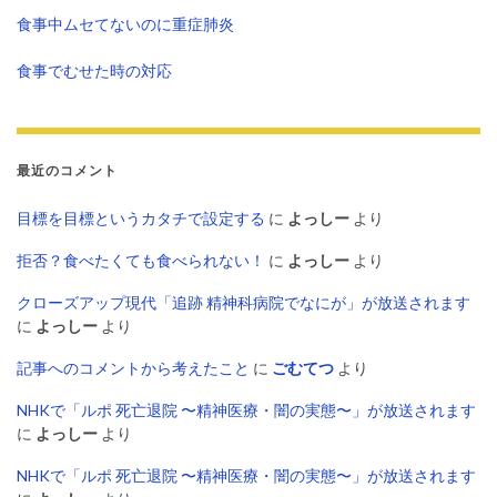
食事中ムセてないのに重症肺炎
食事でむせた時の対応
最近のコメント
目標を目標というカタチで設定する
に
よっしー
より
拒否？食べたくても食べられない！
に
よっしー
より
クローズアップ現代「追跡 精神科病院でなにが」が放送されます
に
よっしー
より
記事へのコメントから考えたこと
に
ごむてつ
より
NHKで「ルポ 死亡退院 〜精神医療・闇の実態〜」が放送されます
に
よっしー
より
NHKで「ルポ 死亡退院 〜精神医療・闇の実態〜」が放送されます