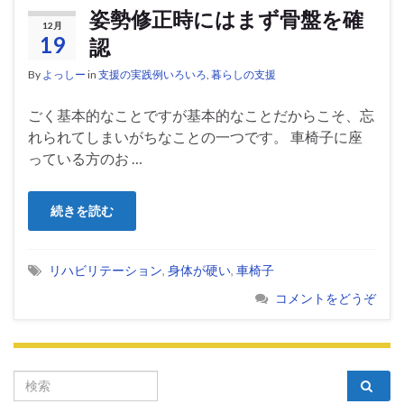
姿勢修正時にはまず骨盤を確
12月
19
認
By
よっしー
in
支援の実践例いろいろ
,
暮らしの支援
ごく基本的なことですが基本的なことだからこそ、忘
れられてしまいがちなことの一つです。 車椅子に座
っている方のお …
続きを読む
リハビリテーション
,
身体が硬い
,
車椅子
コメントをどうぞ
Search for: