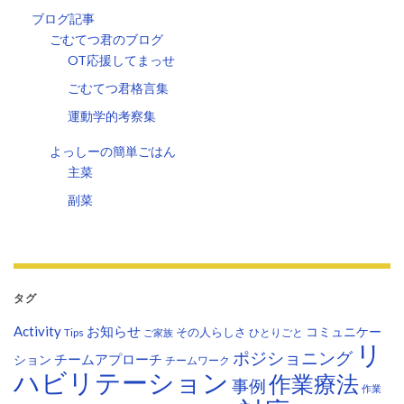
ブログ記事
ごむてつ君のブログ
OT応援してまっせ
ごむてつ君格言集
運動学的考察集
よっしーの簡単ごはん
主菜
副菜
タグ
Activity
お知らせ
コミュニケー
その人らしさ
Tips
ひとりごと
ご家族
リ
ポジショニング
チームアプローチ
ション
チームワーク
ハビリテーション
作業療法
事例
作業