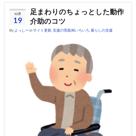
足まわりのちょっとした動作
12月
19
介助のコツ
By
よっしー
in
サイト更新
,
支援の実践例いろいろ
,
暮らしの支援