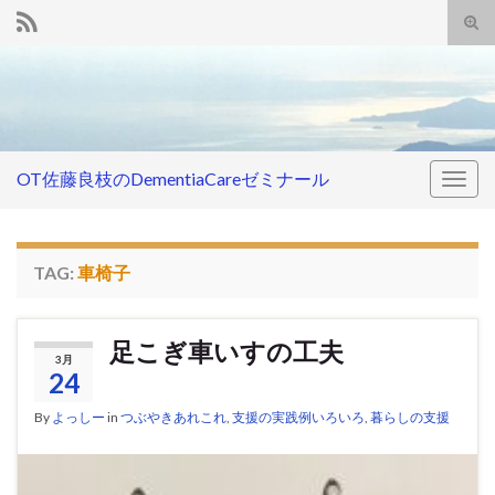
Tog
sear
Search for:
for
OT佐藤良枝のDementiaCareゼミナール
Togg
navig
TAG:
車椅子
足こぎ車いすの工夫
3月
24
By
よっしー
in
つぶやきあれこれ
,
支援の実践例いろいろ
,
暮らしの支援