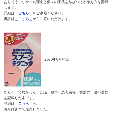
ありそうでなかった理念と個々の実践を結びつける考え方を提唱
します。
詳細は
こちら
をご参照ください。
書評は
＿こちら＿
からご覧いただけます。
2020年8月発売
ありそうでなかった、知識・観察・思考過程・実践の一連の過程
を記載した本です。
詳細は
＿
こちら
＿
へ。
おかげさまで完売しました。