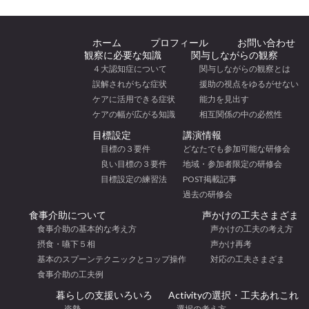
ホーム
プロフィール
お問い合わせ
観察に必要な知識
関与しながらの観察
４大認知症について
関与しながらの観察とは
誤解されがちな症状
援助の視点をゆるがせない
ケアに活用できる症状
能力を見出す
ケアの幅が広がる知識
相互関係の中の必然性
目標設定
講演情報
目標の３要件
どなたでも参加可能な研修会
良い目標の３要件
地域・参加者限定の研修会
目標設定の練習法
POST掲載記事
過去の研修会
食事介助について
声かけの工夫さまざま
食事介助の基本的な考え方
声かけの工夫の考え方
摂食・嚥下５相
声かけ再考
基本のスプーンテクニックとコップ操作
対応の工夫さまざま
食事介助の工夫例
暮らしの支援いろいろ
Activityの選択・工夫あれこれ
姿勢
選択の考え方