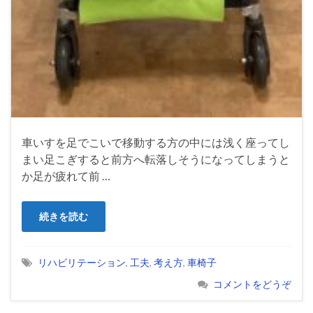
車いすを足でこいで移動する方の中には浅く座ってし
まい足こぎすると前方へ転落しそうになってしまうと
か足が疲れて前 …
続きを読む
リハビリテーション
,
工夫
,
考え方
,
車椅子
コメントをどうぞ