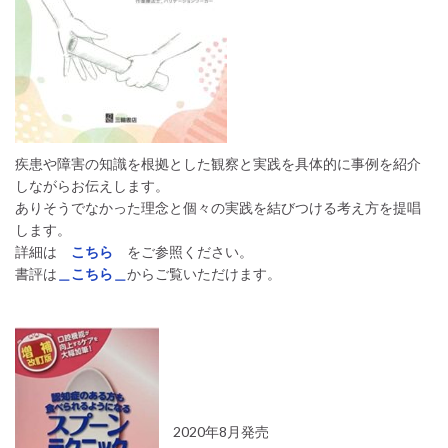
疾患や障害の知識を根拠とした観察と実践を具体的に事例を紹介
しながらお伝えします。
ありそうでなかった理念と個々の実践を結びつける考え方を提唱
します。
詳細は
こちら
をご参照ください。
書評は
＿こちら＿
からご覧いただけます。
2020年8月発売