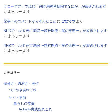
クローズアップ現代「追跡 精神科病院でなにが」が放送されます
に
よっしー
より
記事へのコメントから考えたこと
に
ごむてつ
より
NHKで「ルポ 死亡退院 〜精神医療・闇の実態〜」が放送されます
に
よっしー
より
NHKで「ルポ 死亡退院 〜精神医療・闇の実態〜」が放送されます
に
よっしー
より
カテゴリー
研修会・講演会・著作
つぶやきあれこれ
サイト更新
暮らしの支援
Activity実践あれこれ