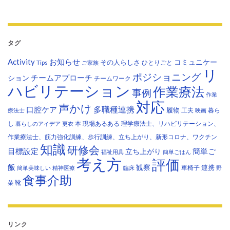
タグ
Activity
お知らせ
コミュニケー
その人らしさ
Tips
ひとりごと
ご家族
リ
ポジショニング
チームアプローチ
ション
チームワーク
ハビリテーション
作業療法
事例
作業
対応
声かけ
多職種連携
口腔ケア
履物
工夫
暮ら
療法士
映画
し
本
現場あるある
理学療法士、リハビリテーション、
暮らしのアイデア
更衣
作業療法士、筋力強化訓練、歩行訓練、立ち上がり、新形コロナ、ワクチン
知識
研修会
目標設定
立ち上がり
簡単ご
福祉用具
簡単ごはん
考え方
評価
飯
観察
連携
車椅子
簡単美味しい
精神医療
臨床
野
食事介助
靴
菜
リンク