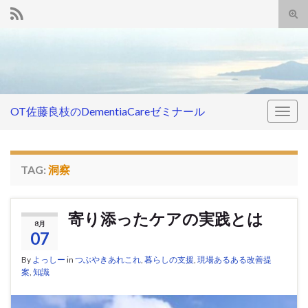
Tog
sear
Search for:
for
OT佐藤良枝のDementiaCareゼミナール
Togg
navig
TAG:
洞察
寄り添ったケアの実践とは
8月
07
By
よっしー
in
つぶやきあれこれ
,
暮らしの支援
,
現場あるある改善提
案
,
知識