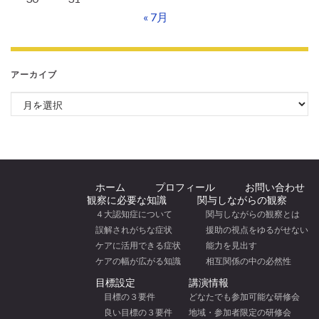
« 7月
アーカイブ
アーカイブ
ホーム
プロフィール
お問い合わせ
観察に必要な知識
関与しながらの観察
４大認知症について
関与しながらの観察とは
誤解されがちな症状
援助の視点をゆるがせない
ケアに活用できる症状
能力を見出す
ケアの幅が広がる知識
相互関係の中の必然性
目標設定
講演情報
目標の３要件
どなたでも参加可能な研修会
良い目標の３要件
地域・参加者限定の研修会