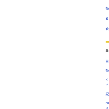
拒
食
食
最
目
拒
ク
さ
記
N
さ