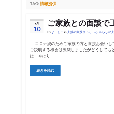
TAG:
情報提供
ご家族との面談で
6月
10
By
よっしー
in
支援の実践例いろいろ
,
暮らしの
コロナ渦のためご家族の方と直接お会いし
ご説明する機会は激減しましたがどうしても
は、やはり …
続きを読む