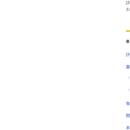
詳
お
最
評
書
「
「
食
開
本