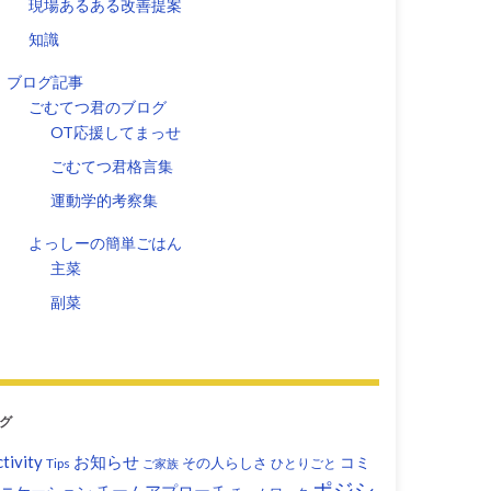
現場あるある改善提案
知識
ブログ記事
ごむてつ君のブログ
OT応援してまっせ
ごむてつ君格言集
運動学的考察集
よっしーの簡単ごはん
主菜
副菜
グ
tivity
お知らせ
コミ
その人らしさ
Tips
ひとりごと
ご家族
ポジシ