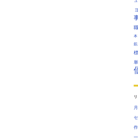
ュ
本
筋
リ
月
セ
作
一