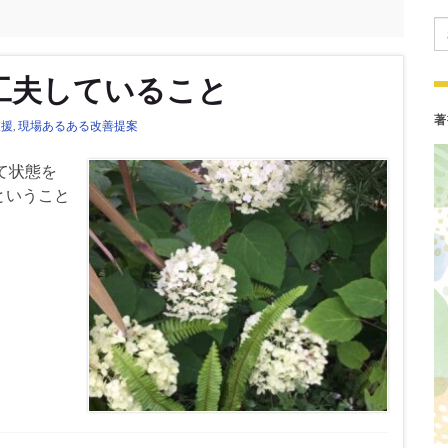
Se
工夫していること
著
支援
,
現場あるある改善提案
て状態を
ということ