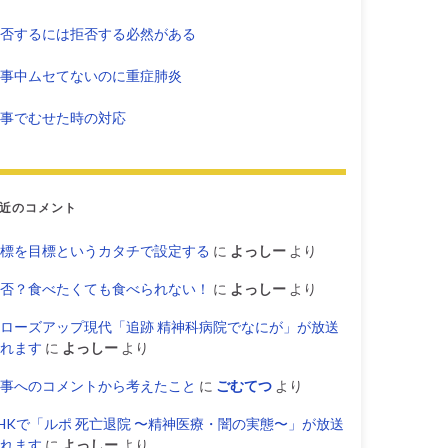
否するには拒否する必然がある
事中ムセてないのに重症肺炎
事でむせた時の対応
近のコメント
標を目標というカタチで設定する
に
よっしー
より
否？食べたくても食べられない！
に
よっしー
より
ローズアップ現代「追跡 精神科病院でなにが」が放送
れます
に
よっしー
より
事へのコメントから考えたこと
に
ごむてつ
より
HKで「ルポ 死亡退院 〜精神医療・闇の実態〜」が放送
れます
に
よっしー
より