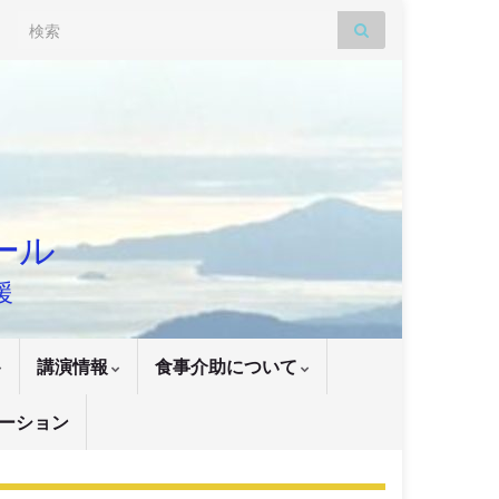
Search for:
ナール
援
講演情報
食事介助について
ーション