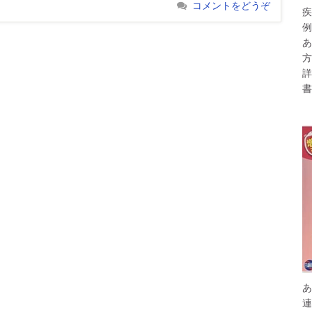
コメントをどうぞ
疾
例
あ
方
詳
書
あ
連