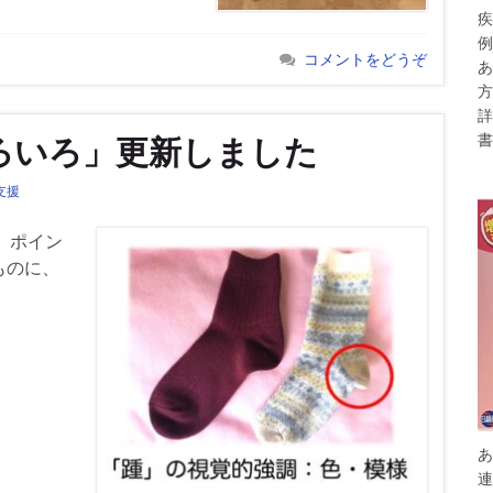
疾
例
コメントをどうぞ
あ
方
詳
書
ろいろ」更新しました
支援
。ポイン
ものに、
あ
連