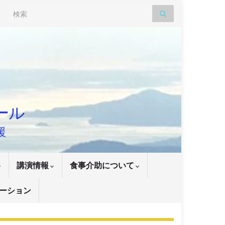
Search for:
ナール
援
講演情報
食事介助について
ーション