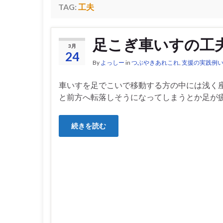
TAG:
工夫
足こぎ車いすの工
3月
24
By
よっしー
in
つぶやきあれこれ
,
支援の実践例
車いすを足でこいで移動する方の中には浅く
と前方へ転落しそうになってしまうとか足が疲
続きを読む