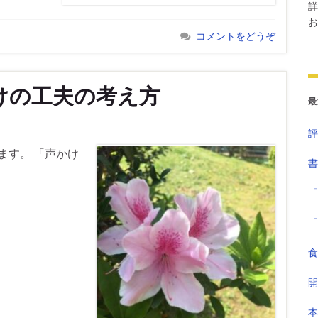
詳
お
コメントをどうぞ
けの工夫の考え方
最
評
す。 「声かけ
書
「
「
食
開
本