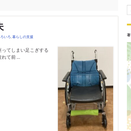
Se
夫
著
いろいろ
,
暮らしの支援
座ってしまい足こぎする
れて前 …