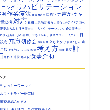
チームアプローチ
ニケーション
チームワーク
リハビリテーション
ョニング
作業療法
声かけ
事例
多
口腔ケア
作業療法士
対応
職種連携
履物
工夫
暮らし
映画
暮らしのアイデア
更衣
現場あるある
理学療法士、リハビリテーション、作業療法士、
目
力強化訓練、歩行訓練、立ち上がり、新形コロナ、ワクチン
知識
研修会
標設定
立ち上がり
簡
福祉用具
簡単ごはん
考え方
評
単ご飯
観察
簡単美味しい
精神医療
臨床
価
食事介助
連携
車椅子
靴
野菜
ンク
刊よっしーワールド
ルフ・セラピー研究所
業療法総合研究所
般社団法人神奈川県作業療法士会