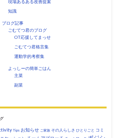
現場あるある改善提案
知識
ブログ記事
ごむてつ君のブログ
OT応援してまっせ
ごむてつ君格言集
運動学的考察集
よっしーの簡単ごはん
主菜
副菜
グ
tivity
お知らせ
コミ
その人らしさ
Tips
ひとりごと
ご家族
ポジシ