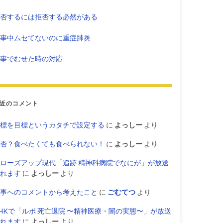
否するには拒否する必然がある
事中ムセてないのに重症肺炎
事でむせた時の対応
近のコメント
標を目標というカタチで設定する
に
よっしー
より
否？食べたくても食べられない！
に
よっしー
より
ローズアップ現代「追跡 精神科病院でなにが」が放送
れます
に
よっしー
より
事へのコメントから考えたこと
に
ごむてつ
より
HKで「ルポ 死亡退院 〜精神医療・闇の実態〜」が放送
れます
に
よっしー
より