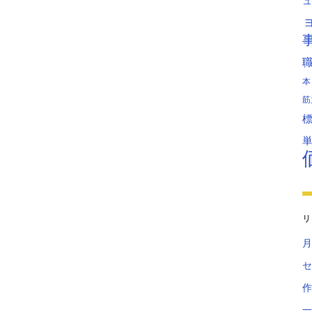
ュ
本
筋
リ
月
セ
作
一