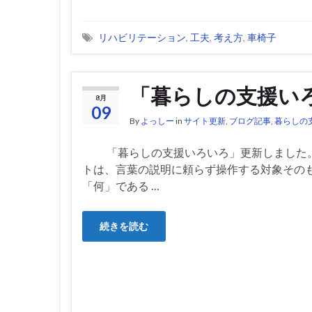
リハビリテーション
,
工夫
,
考え方
,
車椅子
「暮らしの支援い
8月
09
By
よっしー
in
サイト更新
,
ブログ記事
,
暮らしの
「暮らしの支援いろいろ」更新しました
トは、言葉の説明に頼らず操作する対象その
「何」である …
続きを読む