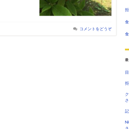
拒
食
コメントをどうぞ
食
最
目
拒
ク
さ
記
N
さ