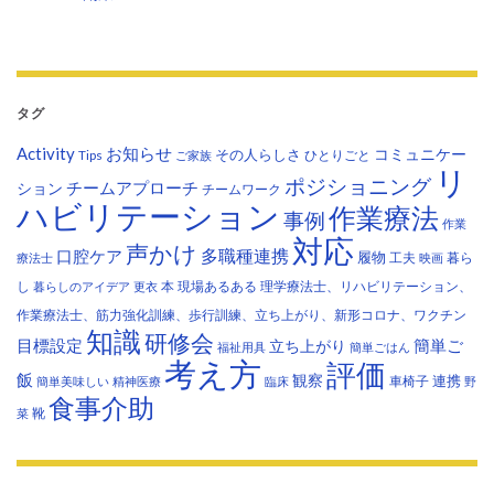
タグ
Activity
お知らせ
コミュニケー
その人らしさ
Tips
ひとりごと
ご家族
リ
ポジショニング
チームアプローチ
ション
チームワーク
ハビリテーション
作業療法
事例
作業
対応
声かけ
多職種連携
口腔ケア
履物
工夫
暮ら
療法士
映画
し
本
現場あるある
理学療法士、リハビリテーション、
暮らしのアイデア
更衣
作業療法士、筋力強化訓練、歩行訓練、立ち上がり、新形コロナ、ワクチン
知識
研修会
目標設定
立ち上がり
簡単ご
福祉用具
簡単ごはん
考え方
評価
飯
観察
連携
車椅子
簡単美味しい
精神医療
臨床
野
食事介助
靴
菜