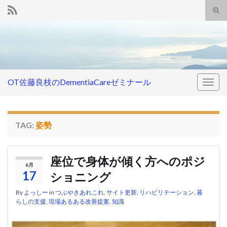
Tog
sear
Search for:
for
OT佐藤良枝のDementiaCareゼミナール
Togg
navig
TAG:
姿勢
座位で身体が傾く方へのポジ
6月
17
ショニング
By
よっしー
in
つぶやきあれこれ
,
サイト更新
,
リハビリテーション
,
暮
らしの支援
,
現場あるある改善提案
,
知識