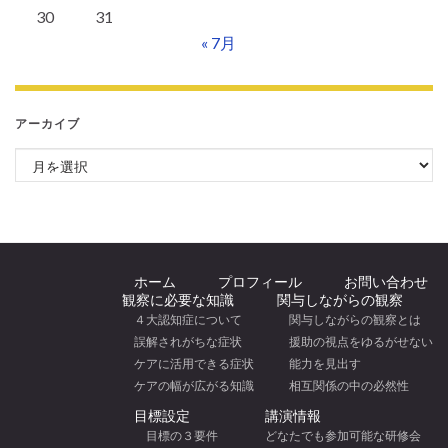
30
31
« 7月
アーカイブ
アーカイブ
ホーム
プロフィール
お問い合わせ
観察に必要な知識
関与しながらの観察
４大認知症について
関与しながらの観察とは
誤解されがちな症状
援助の視点をゆるがせない
ケアに活用できる症状
能力を見出す
ケアの幅が広がる知識
相互関係の中の必然性
目標設定
講演情報
目標の３要件
どなたでも参加可能な研修会